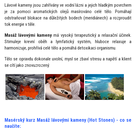
Lávové kameny jsou zahřívány ve vodní lázni a jejich hladkým povrchem
je za pomoci aromatických olejů masírováno celé tělo. Pomáhají
odstraňovat blokace na důležitých bodech (meridiánech) a rozproudit
tok energie v těle.
Masáž lávovými kameny
má vysoký terapeutický a relaxační účinek.
Stimuleje krevní oběh a lymfatický systém, hluboce relaxuje a
harmonizuje, prohřívá celé tělo a pomáhá detoxikaci organismu.
Tělo se opravdu dokonale uvolní, mysl se zbaví stresu a napětí a klient
se cítí jako znovuzrozený.
Masérský kurz Masáž lávovými kameny (Hot Stones) - co se
naučíte: