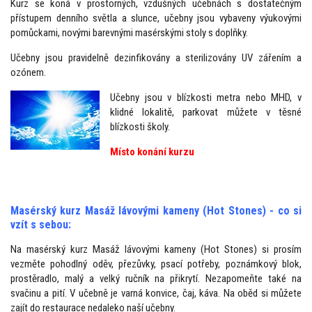
Kurz se koná v prostorných, vzdušných učebnách s dostatečným
přístupem denního světla a slunce, učebny jsou vybaveny výukovými
pomůckami, novými barevnými masérskými stoly s doplňky.
Učebny jsou pravidelně dezinfikovány a sterilizovány UV zářením a
ozónem.
Učebny jsou v blízkosti metra nebo MHD, v
klidné lokalitě, parkovat můžete v těsné
blízkosti školy.
Místo konání
kurzu
Masérský kurz Masáž lávovými kameny (Hot Stones) - co si
vzít s sebou:
Na masérský kurz Masáž lávovými kameny (Hot Stones) si prosím
vezměte pohodlný oděv, přezůvky, psací potřeby, poznámkový blok,
prostěradlo, malý a velký ručník na přikrytí. Nezapomeňte také na
svačinu a pití. V učebně je varná konvice, čaj, káva. Na oběd si můžete
zajít do restaurace nedaleko naší učebny.