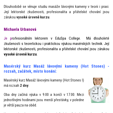
Dlouhodobě se věnuje studiu masáže lávovými kameny v teorii i praxi.
Její lektorské zkušenosti, profesionalita a přátelské chování jsou
zárukou
vysoké úrovně kurzu
.
Michaela Urbanová
Je p
rofesionálním lektorem v EduSpa College. Má dlouholeté
zkušenosti s teoretickou i praktickou výukou masérských technik. Její
lektorské zkušenosti, profesionalita a přátelské chování jsou zárukou
vysoké úrovně kurzu
.
Masérský kurz Masáž lávovými kameny (Hot Stones) -
rozsah, začátek, místo konání:
Masérský kurz Masáž lávovými kameny (Hot Stones I)
má rozsah
2 dny
.
Oba dny začíná výuka v 9.00 a končí v 17.00. Mezi
jednotlivými hodinami jsou menší přestávky, v poledne
je větší pauza na oběd.