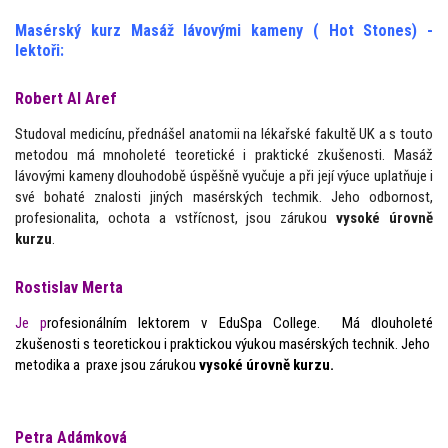
Masérský kurz Masáž lávovými kameny ( Hot Stones) -
lektoři:
Robert Al Aref
Studoval medicínu, přednášel anatomii na lékařské fakultě UK a s touto
metodou má mnoholeté teoretické i praktické zkušenosti. Masáž
lávovými kameny dlouhodobě úspěšně vyučuje a při její výuce uplatňuje i
své bohaté znalosti jiných masérských techmik. Jeho odbornost,
profesionalita, ochota a vstřícnost, jsou zárukou
vysoké úrovně
kurzu
.
Rostislav Merta
Je p
rofesionálním lektorem v EduSpa College. Má dlouholeté
zkušenosti s teoretickou i praktickou výukou masérských technik. Jeho
metodika a praxe jsou zárukou
vysoké úrovně kurzu.
Petra Adámková