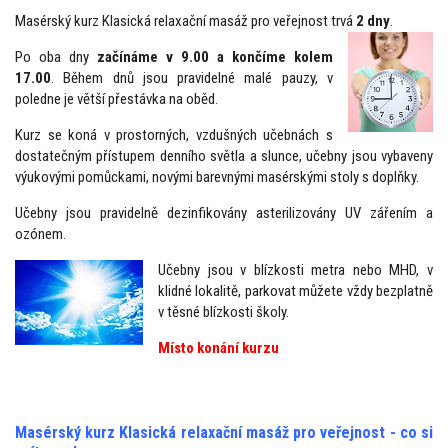
Masérský kurz Klasická relaxační masáž pro veřejnost trvá
2 dny
.
Po oba dny
začínáme v 9.00 a končíme kolem
17.00
. Během dnů jsou pravidelné malé pauzy, v
poledne je větší přestávka na oběd.
Kurz se koná v prostorných, vzdušných učebnách s
dostatečným přístupem denního světla a slunce, učebny jsou vybaveny
výukovými pomůckami, novými barevnými masérskými stoly s doplňky.
Učebny jsou pravidelně dezinfikovány asterilizovány UV zářením a
ozónem.
Učebny jsou v blízkosti metra nebo MHD, v
klidné lokalitě, parkovat můžete vždy bezplatně
v těsné blízkosti školy.
Místo konání kurzu
Masérský kurz Klasická relaxační masáž pro veřejnost - co si