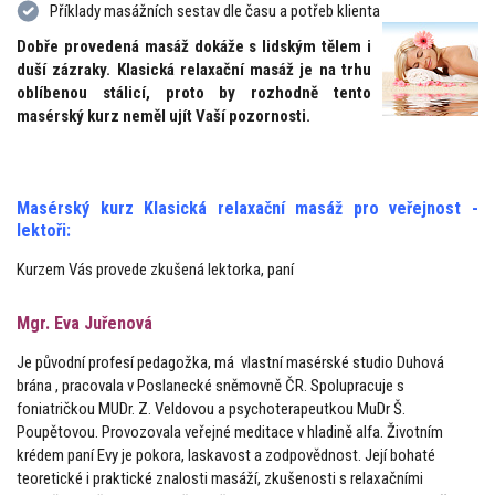
Příklady masážních sestav dle času a potřeb klienta
Dobře provedená masáž dokáže s lidským tělem i
duší zázraky. Klasická relaxační masáž je na trhu
oblíbenou stálicí, proto by rozhodně tento
masérský kurz neměl ujít Vaší pozornosti.
Masérský kurz Klasická relaxační masáž pro veřejnost -
lektoři:
Kurzem Vás provede zkušená lektorka, paní
Mgr. Eva Juřenová
Je původní profesí pedagožka, má vlastní masérské studio Duhová
brána , pracovala v Poslanecké sněmovně ČR. Spolupracuje s
foniatričkou MUDr. Z. Veldovou a psychoterapeutkou MuDr Š.
Poupětovou. Provozovala veřejné meditace v hladině alfa. Životním
krédem paní Evy je pokora, laskavost a zodpovědnost. Její bohaté
teoretické i praktické znalosti masáží, zkušenosti s relaxačními