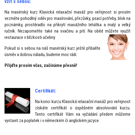
vzít s sebou:
Na masérský kurz Klasická relaxační masáž pro veřejnost si prosím
vezměte pohodlný oděv pro masírování, přezůvky, psací potřeby, blok na
poznámky, prostěradlo na přikrytí masážního lehátka a malý a velký
ručník. Nezapomeňte také na svačinu a pití. Na oběd můžete využít
restaurace v blízkosti učebny.
Pokud si s sebou na náš masérský kurz ještě přibalíte
úsměv a dobrou náladu, budeme moc rádi.
Přijďte prosím včas, začínáme přesně!
Certifikát:
Na konci kurzu Klasická relaxační masáž pro veřejnost
získáte certifikát o úspěšném absolvování kurzu.
Tento certifikát Vám na vyžádání předem můžeme
vystavit za poplatek i v německém či anglickém jazyce.