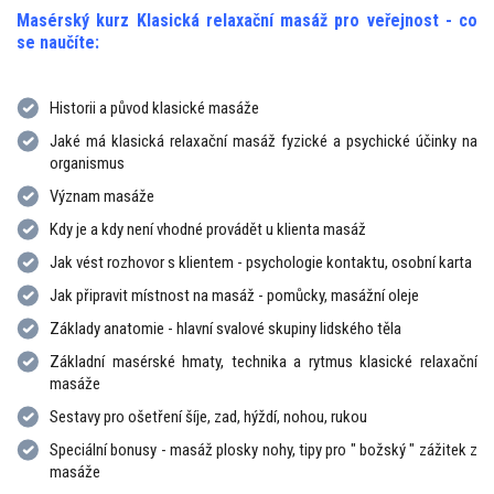
Masérský kurz Klasická relaxační masáž pro veřejnost - co
se naučíte:
Historii a původ klasické masáže
Jaké má klasická relaxační masáž fyzické a psychické účinky na
organismus
Význam masáže
Kdy je a kdy není vhodné provádět u klienta masáž
Jak vést rozhovor s klientem - psychologie kontaktu, osobní karta
Jak připravit místnost na masáž - pomůcky, masážní oleje
Základy anatomie - hlavní svalové skupiny lidského těla
Základní masérské hmaty, technika a rytmus klasické relaxační
masáže
Sestavy pro ošetření šíje, zad, hýždí, nohou, rukou
Speciální bonusy - masáž plosky nohy, tipy pro " božský " zážitek z
masáže