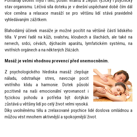
Pomáhají uvolnit mysl i tělo, posílit vitalitu a zlepšit fyzický i psychický
stav organismu. Léčivá síla doteku je v dnešní uspěchané době čím dál
více ceněna a relaxace masáží se pro většinu lidí stává pravidelně
vyhledávaným zážitkem.
Blahodárný účinek masáže je možné pocítit na většině částí lidského
těla. V první řadě na kůži, svalstvu, kloubech a šlachách, ale také na
nervech, srdci, cévách, dýchacím aparátu, lymfatickém systému, na
vnitřních orgánech a na některých žlázách.
Masáž je velmi vhodnou prevencí před onemocněním.
Z psychologického hlediska masáž zlepšuje
náladu, odstraňuje stres, navozuje pocit
vnitřního klidu a harmonie. Dotek působí
pozitivně na naši emocionální vyrovnanost i
fyzickou pohodu a potřeba být dotýkán
zůstává u většiny lidí po celý život velmi vysoká.
Díky uvolněnému tělu a zrelaxované psychice lidé doslova omládnou a
můžou vést mnohem aktivnější a spokojenější život.