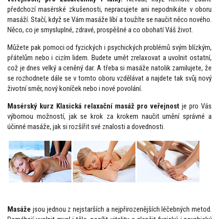
předchozí masérské zkušenosti, nepracujete ani nepodnikáte v oboru
masáží. Stačí, když se Vám masáže líbí a toužíte se naučit něco nového.
Něco, co je smysluplné, zdravé, prospěšné a co obohatí Váš život.
Můžete pak pomoci od fyzických i psychických problémů svým blízkým,
přátelům nebo i cizím lidem. Budete umět zrelaxovat a uvolnit ostatní,
což je dnes velký a ceněný dar. A třeba si masáže natolik zamilujete, že
se rozhodnete dále se v tomto oboru vzdělávat a najdete tak svůj nový
životní směr, nový koníček nebo i nové povolání.
Masérský kurz
Klasická relaxační masáž pro veřejnost
je pro Vás
výbornou možností, jak se krok za krokem naučit umění správné a
účinné masáže, jak si rozšířit své znalosti a dovednosti.
Masáže
jsou jednou z nejstarších a nejpřirozenějších léčebných metod.