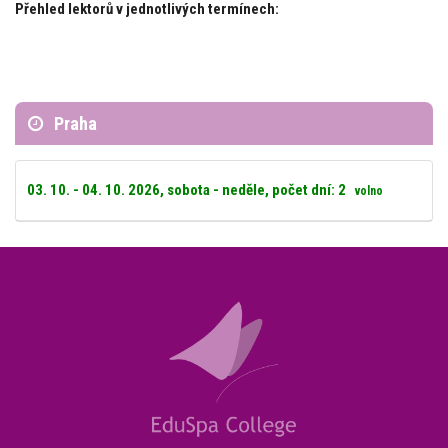
Přehled lektorů v jednotlivých termínech:
Praha
03. 10. - 04. 10. 2026, sobota - neděle, počet dní: 2
volno