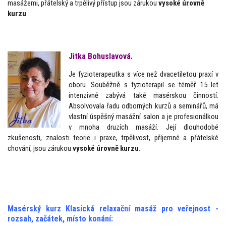
masážemi, přátelský a trpělivý přístup jsou zárukou
vysoké úrovně
kurzu
.
Jitka Bohuslavová
.
Je fyzioterapeutka s více než dvacetiletou praxí v
oboru. Souběžně s fyzioterapií se téměř 15 let
intenzivně zabývá také masérskou činností.
Absolvovala řadu odborných kurzů a seminářů, má
vlastní úspěšný masážní salon a je profesionálkou
v mnoha druzích masáží. Její dlouhodobé
zkušenosti, znalosti teorie i praxe, trpělivost, příjemné a přátelské
chování, jsou zárukou
vysoké úrovně kurzu.
Masérský kurz Klasická relaxační masáž pro veřejnost -
rozsah, začátek, místo konání: