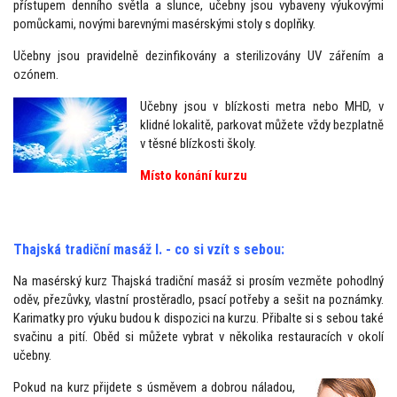
přístupem denního světla a slunce, učebny jsou vybaveny výukovými
pomůckami, novými barevnými masérskými stoly s doplňky.
Učebny jsou pravidelně dezinfikovány a sterilizovány UV zářením a
ozónem.
Učebny jsou v blízkosti metra nebo MHD, v
klidné lokalitě, parkovat můžete vždy bezplatně
v těsné blízkosti školy.
Místo konání kurzu
Thajská tradiční masáž I. - co si vzít s sebou:
Na masérský kurz Thajská tradiční masáž si prosím vezměte pohodlný
oděv, přezůvky, vlastní prostěradlo, psací potřeby a sešit na poznámky.
Karimatky pro výuku budou k dispozici na kurzu. Přibalte si s sebou také
svačinu a pití. Oběd si můžete vybrat v několika restauracích v okolí
učebny.
Pokud na kurz přijdete s úsměvem a dobrou náladou,