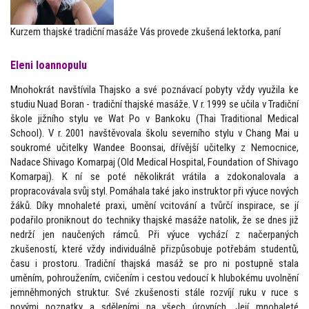
Kurzem thajské tradiční masáže Vás provede zkušená lektorka, paní
Eleni Ioannopulu
Mnohokrát navštívila Thajsko a své poznávací pobyty vždy využila ke
studiu Nuad Boran - tradiční thajské masáže. V r. 1999 se učila v Tradiční
škole jižního stylu ve Wat Po v Bankoku (Thai Traditional Medical
School). V r. 2001 navštěvovala školu severního stylu v Chang Mai u
soukromé učitelky Wandee Boonsai, dřívější učitelky z Nemocnice,
Nadace Shivago Komarpaj (Old Medical Hospital, Foundation of Shivago
Komarpaj). K ní se poté několikrát vrátila a zdokonalovala a
propracovávala svůj styl. Pomáhala také jako instruktor při výuce nových
žáků. Díky mnohaleté praxi, umění vcitování a tvůrčí inspirace, se jí
podařilo proniknout do techniky thajské masáže natolik, že se dnes již
nedrží jen naučených rámců. Při výuce vychází z načerpaných
zkušeností, které vždy individuálně přizpůsobuje potřebám studentů,
času i prostoru. Tradiční thajská masáž se pro ni postupně stala
uměním, pohroužením, cvičením i cestou vedoucí k hlubokému uvolnění
jemněhmoných struktur. Své zkušenosti stále rozvíjí ruku v ruce s
novými poznatky a sděleními na všech úrovních. Její mnohaleté