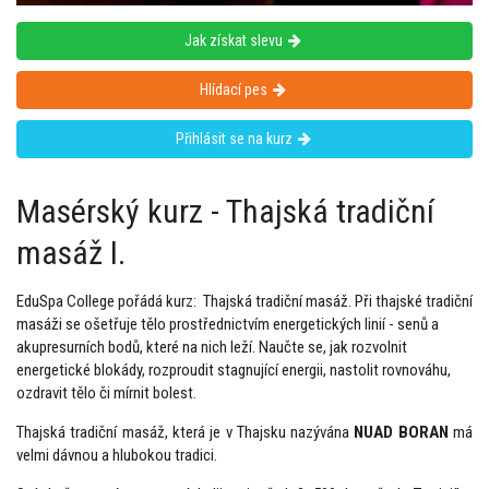
Jak získat slevu
Hlídací pes
Přihlásit se na kurz
Masérský kurz - Thajská tradiční
masáž I.
EduSpa College pořádá kurz: Thajská tradiční masáž. Při thajské tradiční
masáži se ošetřuje tělo prostřednictvím energetických linií - senů a
akupresurních bodů, které na nich leží. Naučte se, jak rozvolnit
energetické blokády, rozproudit stagnující energii, nastolit rovnováhu,
ozdravit tělo či mírnit bolest.
Thajská tradiční masáž, která je v Thajsku nazývána
NUAD BORAN
má
velmi dávnou a hlubokou tradici.