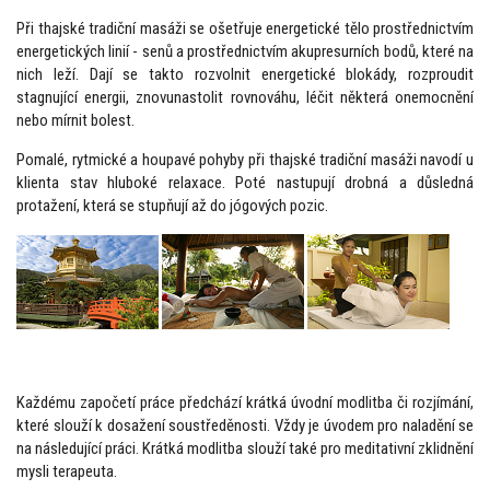
Při thajské tradiční masáži se ošetřuje energetické tělo prostřednictvím
energetických linií - senů a prostřednictvím akupresurních bodů, které na
nich leží. Dají se takto rozvolnit energetické blokády, rozproudit
stagnující energii, znovunastolit rovnováhu, léčit některá onemocnění
nebo mírnit bolest.
Pomalé, rytmické a houpavé pohyby při thajské tradiční masáži navodí u
klienta stav hluboké relaxace. Poté nastupují drobná a důsledná
protažení, která se stupňují až do jógových pozic.
Každému započetí práce předchází krátká úvodní modlitba či rozjímání,
které slouží k dosažení soustředěnosti. Vždy je úvodem pro naladění se
na následující práci. Krátká modlitba slouží také pro meditativní zklidnění
mysli terapeuta.