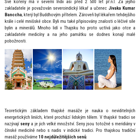
Své kořeny má v severní Indii asi před 2 500 let př.n.l. Za jejího
zakladatele je považován severoindický lékař a učenec
Jivaka Kumar
Banccha
, který byl Buddhovým přítelem. Zároveň byl lékařem tehdejšího
krále i celé mnišské obce. Byli mu také připisovány znalosti o léčivé síle
bylin a minerálů. Mnoho lidí v Thajsku ho proto uctívá jako otce a
zakladatele medicíny a na jeho památku se dodnes konají malé
pobožnosti.
Teoretickým základem thajské masáže je nauka o neviditelných
energetických liniích, které prochází lidským tělem. V thajské tradici se
nazývají
seny
a je jich velké množství. Seny jsou totožné s meridiány v
čínské medicíně nebo s nadis v indické tradici. Pro thajskou tradiční
masáž používáme
10 nejdůležitějších
senů
.