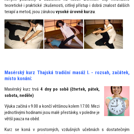
teoretické i praktické zkušenosti, citlivý přístup i dobrá znalost dalších
terapií a metod, jsou zárukou
vysoké úrovně kurzu
.
Masérský kurz Thajská tradiční masáž I. - rozsah, začátek,
místo konání:
Masérský kurz trvá
4 dny
po sobě
(čtvrtek, pátek,
sobota, neděle)
Výuka začíná v 9.00 a končí většinou kolem 17.00. Mezi
jednotlivými hodinami jsou malé přestávky, v poledne je
větší pauza na oběd.
Kurz se koná v prostorných, vzdušných učebnách s dostatečným