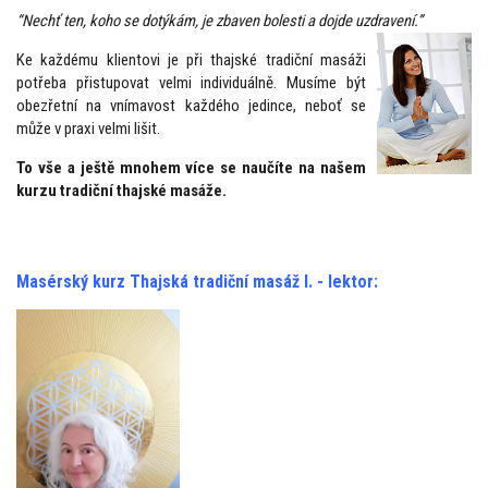
“Nechť ten, koho se dotýkám, je zbaven bolesti a dojde uzdravení.”
Ke každému klientovi je při thajské tradiční masáži
potřeba přistupovat velmi individuálně. Musíme být
obezřetní na vnímavost každého jedince, neboť se
může v praxi velmi lišit.
To vše a ještě mnohem více se naučíte na našem
kurzu tradiční thajské masáže.
Masérský kurz Thajská tradiční masáž I. - lektor: