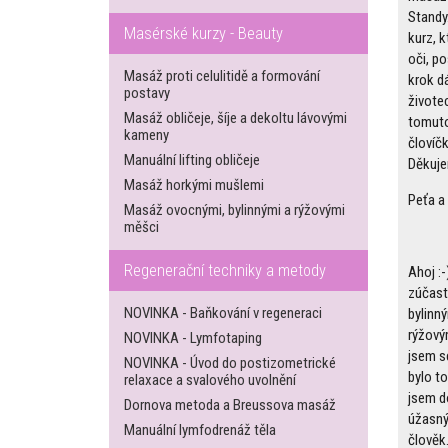
Standy.
Masérské kurzy - Beauty
kurz, k
oči, p
Masáž proti celulitidě a formování
krok dá
postavy
životec
Masáž obličeje, šíje a dekoltu lávovými
tomut
kameny
človíčk
Manuální lifting obličeje
Děkuje
Masáž horkými mušlemi
Peťa a
Masáž ovocnými, bylinnými a rýžovými
měšci
Regenerační techniky a metody
Ahoj :-
zúčast
NOVINKA - Baňkování v regeneraci
bylinn
rýžový
NOVINKA - Lymfotaping
jsem se
NOVINKA - Úvod do postizometrické
bylo to
relaxace a svalového uvolnění
jsem do
Dornova metoda a Breussova masáž
úžasný
Manuální lymfodrenáž těla
člověk