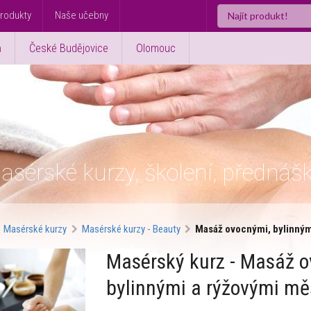
rodukty
Naše učebny
ň
České Budějovice
Olomouc
asérské kurzy, školení, přednáš
Masérské kurzy
Masérské kurzy - Beauty
Masáž ovocnými, bylinným
Masérský kurz - Masáž o
bylinnými a rýžovými mě