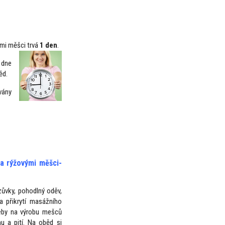
mi měšci trvá
1 den
.
 dne
ěd.
vány
a rýžovými měšci
-
ůvky, pohodlný oděv,
a přikrytí masážního
řeby na výrobu mešců
u a pití. Na oběd si