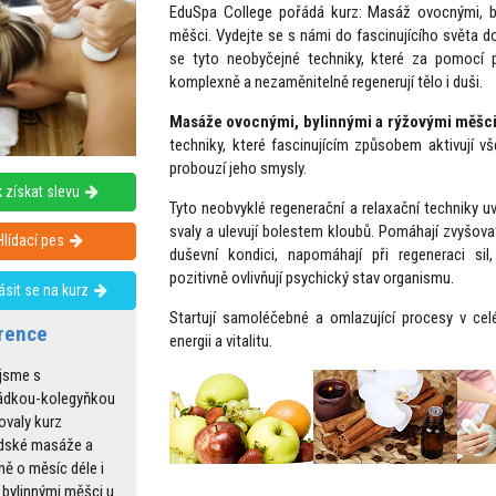
EduSpa College pořádá kurz: Masáž ovocnými, b
měšci. Vydejte se s námi do fascinujícího světa d
se tyto neobyčejné techniky, které za pomocí př
komplexně a nezaměnitelně regenerují tělo i duši.
Masáže ovocnými, bylinnými a rýžovými měšc
techniky, které fascinujícím způsobem aktivují v
probouzí jeho smysly.
 získat slevu
Tyto neobvyklé regenerační a relaxační techniky uv
svaly a ulevují bolestem kloubů. Pomáhají zvyšova
Hlídací pes
duševní kondici, napomáhají při regeneraci sil
pozitivně ovlivňují psychický stav organismu.
lásit se na kurz
Startují samoléčebné a omlazující procesy v cel
rence
energii a vitalitu.
 jsme s
ádkou-kolegyňkou
ovaly kurz
dské masáže a
ně o měsíc déle i
bylinnými měšci u