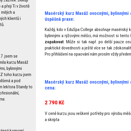
ý zážitek. Děkuji
a přeji Ti v životě
milých a
Masérský kurz Masáž ovocnými, bylinnými 
ých klientů i
úspěšná praxe:
tů.
Každý, kdo v EduSpa College absolvuje masérský 
bylinnými a rýžovými měšci, má možnost si tento
zopakovat
. Může si tak např. po delší pauze osv
praktické dovednosti a ještě více se tak zdokonali
Pro přihlášení na opaování nám prosím vždy předem
.7. jsem se
nila kurzu Masáž
mi, bylinnými
 Z toho kurzu jsem
adšená a pod
Masérský kurz Masáž ovocnými, bylinnými 
m lektora Standy to
cena:
ofesionální,
me.
2 790 Kč
V ceně kurzu jsou veškeré potřeby pro výrobu měš
a skripta
Krásná komorní