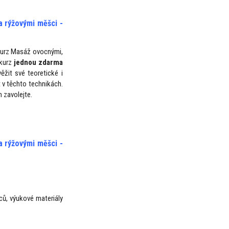
a rýžovými měšci -
kurz Masáž ovocnými,
 kurz
jednou
zdarma
ěžit své teoretické i
t v těchto technikách.
 zavolejte.
a rýžovými měšci -
ců, výukové materiály