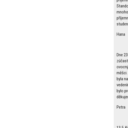
příjemn
Stando 
mnoho 
příjemn
studen
Hana
Dne 23
zúčast
ovocný
měšci.
byla n
vedení
bylo pr
děkuje
Petra
13.5. 