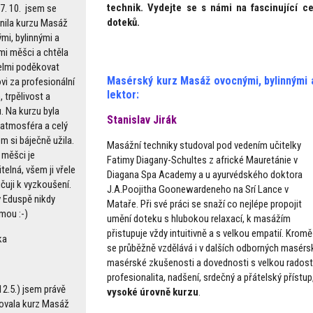
technik. Vydejte se s námi na fascinující c
27. 10. jsem se
doteků.
nila kurzu Masáž
mi, bylinnými a
mi měšci a chtěla
elmi poděkovat
Masérský kurz Masáž ovocnými, bylinnými 
vi za profesionální
lektor:
, trpělivost a
. Na kurzu byla
Stanislav Jirák
 atmosféra a celý
m si báječně užila.
Masážní techniky studoval pod vedením učitelky
měšci je
Fatimy Diagany-Schultes z africké Mauretánie v
telná, všem ji vřele
Diagana Spa Academy a u ayurvédského doktora
čuji k vyzkoušení.
J.A.Poojitha Goonewardeneho na Srí Lance v
v Eduspě nikdy
Mataře. Při své práci se snaží co nejlépe propojit
mou :-)
umění doteku s hlubokou relaxací, k masážím
přistupuje vždy intuitivně a s velkou empatií. Krom
ka
se průběžně vzdělává i v dalších odborných masér
masérské zkušenosti a dovednosti s velkou radostí
profesionalita, nadšení, srdečný a přátelský přístu
12.5.) jsem právě
vysoké úrovně kurzu
.
ovala kurz Masáž