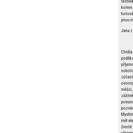
technik
koření
hotová 
jinou m
Jana z
Chtěla
poděko
příjem
sobotu
zúčast
ovocný
měšci,
zážite
posunu
poznáv
Myslím 
měl al
životě