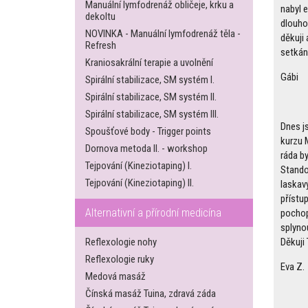
Manuální lymfodrenáž obličeje, krku a
nabyl e
dekoltu
dlouho
NOVINKA - Manuální lymfodrenáž těla -
děkuji 
Refresh
setkání
Kraniosakrální terapie a uvolnění
Gábi
Spirální stabilizace, SM systém I.
Spirální stabilizace, SM systém II.
Spirální stabilizace, SM systém III.
Dnes j
Spoušťové body - Trigger points
kurzu 
Dornova metoda II. - workshop
ráda b
Tejpování (Kineziotaping) I.
Standov
Tejpování (Kineziotaping) II.
laskavý
přístu
Alternativní a přírodní medicína
pochop
splynou
Reflexologie nohy
Děkuji 
Reflexologie ruky
Eva Z.
Medová masáž
Čínská masáž Tuina, zdravá záda