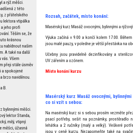
l.a rýž.měšci.
adšená z této
ky, z přátelského
Rozsah, začátek, místo konání:
u lektora vtipálka
Masérský kurz Masáž ovocnými, bylinnými a rýžový
a jeho profi
ování. Těším se, že
Výuka začíná v 9.00 a končí kolem 17.00. Během
uto krásnou
jsou malé pauzy, v poledne je větší přestávka na ob
ku nabídnout našim
m. A také na další
Učebny jsou pravidelně dezinfikovány a sterilizo
 u vás. Všem
UV zářením a ozónem.
m přeji stále úsměv
ři a spokojené
Místo konání
kurzu
 a brzo naviděnou.
a B.
Masérský kurz Masáž ovocnými, bylinnými 
co si vzít s sebou:
rz bylinnými měšci.
Na masérský kurz si s sebou prosím vezměte přez
vý lektor Standa,
psací potřeby, sešit na poznámky, prostěradlo n
ký, milý, vtipný.
lehátka a 2 ručníky (malý a velký). Veškeré pot
 měšci, úžasná
jsou v ceně kurzu. Nezapomeňte také na svačin