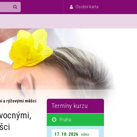
Osobní karta
ky
i a rýžovými měšci
Termíny kurzu
vocnými,
Praha
šci
17. 10. 2026
volno