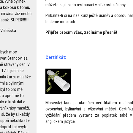
a, vůně bylinek,
můžete zajít si do restaurací v blízkosti učebny.
 a kokosu k tomu,
nirvána. Již nechci
Přibalíte-li si na náš kurz ještě úsměv a dobrou nál
asáž. SUPER!!!!!!!!
budeme moc rádi.
 Valašska
Přijďte prosím včas, začínáme přesně!
 bych moc
Certifikát:
vat Standovi za
ně strávený den. V
 17.9. jsem se
nila kurzu masáže
mi a bylinnými
 byl to pro mě
k a opět mě to
lo o krok dál v
Masérský kurz je ukončen certifikátem o abso
ání krásy masáží.
ovocnými, bylinnými a rýžovými měšci. Certi
si, že by si každý
vyžádání předem vystavit za poplatek také
espoň několikrát v
anglickém jazyce.
 dopřát takovýto