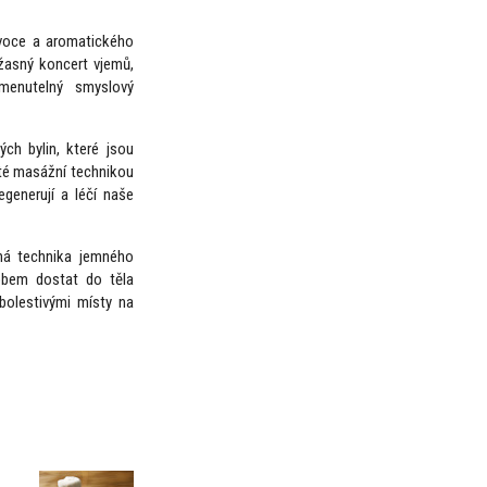
voce a aromatického
úžasný koncert vjemů,
menutelný smyslový
ch bylin, které jsou
poté masážní technikou
generují a léčí naše
ná technika jemného
obem dostat do těla
 bolestivými místy na