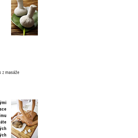
ek z masáže
ými
nace
ímu
áte
ých
ých