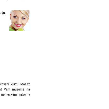
adu,
lvování kurzu Masáž
fikát Vám můžeme na
 v německém nebo v