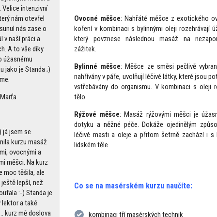
 Velice intenzivní
Ovocné měšce
: Nahřáté měšce z exotického o
terý nám otevřel
koření v kombinaci s bylinnými oleji rozehrávají 
osunul nás zase o
který povznese následnou masáž na nezapo
l v naší práci a
zážitek.
h. A to vše díky
o úžasnému
Bylinné měšce
: Měšce ze směsi pečlivě vybraný
u jako je Standa ;)
nahřívány v páře, uvolňují léčivé látky, které jsou 
me.
vstřebávány do organismu. V kombinaci s oleji re
tělo.
 Marťa
Rýžové měšce
: Masáž rýžovými měšci je úžas
dotyku a něžné péče. Dokáže ojedinělým způs
) já jsem se
léčivé masti a oleje a přitom šetrně zachází i s
nila kurzu masáž
lidském těle
ými, ovocnými a
mi měšci. Na kurz
 moc těšila, ale
 ještě lepší, než
Co se na masérském kurzu naučíte:
ufala :-) Standa je
 lektor a také
... kurz mě doslova
kombinaci tří masérských technik