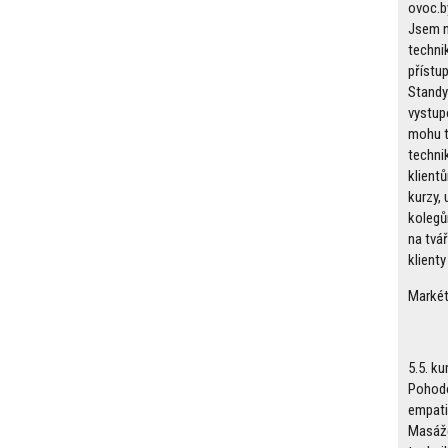
ovoc.by
Jsem n
techni
přístup
Standy 
vystup
mohu t
techni
klientů
kurzy,
kolegů
na tvá
klienty
Markét
5.5. ku
Pohodo
empatic
Masáže