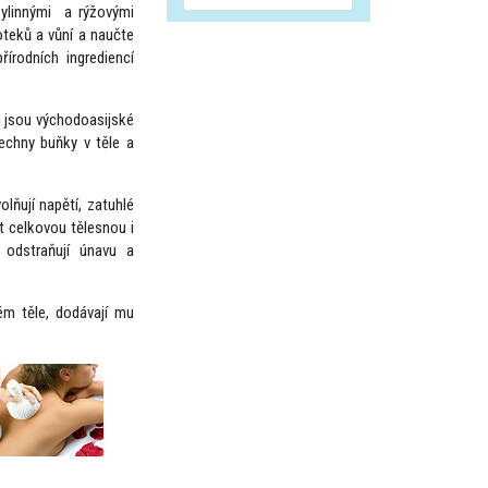
ylinnými a rýžovými
oteků a vůní a naučte
írodních ingrediencí
i
jsou východoasijské
šechny buňky v těle a
olňují napětí, zatuhlé
t celkovou tělesnou i
, odstraňují únavu a
ém těle, dodávají mu