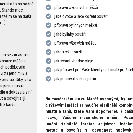
nergií a to na hodně
přípravu ovocných měšců
. Stando moc
jaké ovoce a jaké koření použít
a těším se na další
 :-)
přípravu bylinných mešců
jaké bylinky použít
přípravu rýžových měšců
jakou rýži použít
sem se zúčastnila
jak vybrat vhodné oleje
Masáže měšci a
ych poděkovala
jak připravit pro Vaše klienty dokonalý prožit
i za jeho milý a
jak pracovat s energiemi
 přístup. Díky jeho
pu jsem masáž
ila a dokázala s ní
t a osvojit si ji.
Na masérském kurzu Masáž ovocnými, bylinn
Ti Stando.
a rýžovými měšci se naučíte ojedinělé kombi
hmatů a tahů, které Vám dopomohou k dalš
rozvoji Vašeho masérského umění. Pozn
umění tisícileté tradice asijských léčebn
metod a osvojíte si dovednost neobvykl