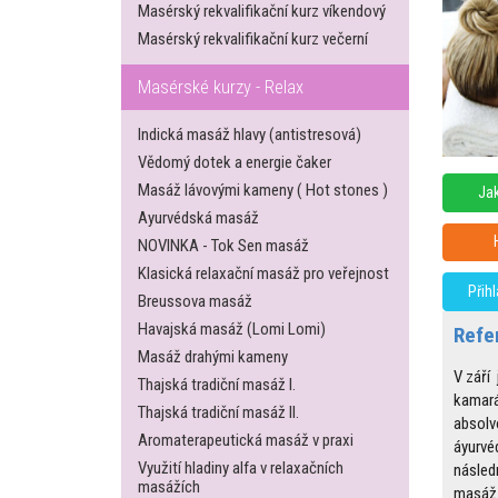
Masérský rekvalifikační kurz víkendový
Masérský rekvalifikační kurz večerní
Masérské kurzy - Relax
Indická masáž hlavy (antistresová)
Vědomý dotek a energie čaker
Masáž lávovými kameny ( Hot stones )
Jak
Ayurvédská masáž
NOVINKA - Tok Sen masáž
Klasická relaxační masáž pro veřejnost
Přih
Breussova masáž
Havajská masáž (Lomi Lomi)
Refe
Masáž drahými kameny
V září
Thajská tradiční masáž I.
kamar
Thajská tradiční masáž II.
absolv
Aromaterapeutická masáž v praxi
áyurvé
Využití hladiny alfa v relaxačních
násled
masážích
masáž 