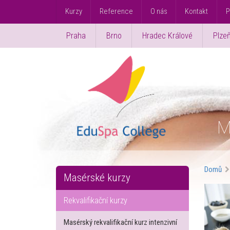
Kurzy
Reference
O nás
Kontakt
P
Praha
Brno
Hradec Králové
Plze
M
Domů
Masérské kurzy
Rekvalifikační kurzy
Masérský rekvalifikační kurz intenzivní