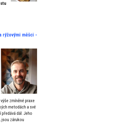
estu
a rýžovými měšci
-
ě výše zmíněné praxe
ských metodách a své
 předává dál. Jeho
p, jsou zárukou