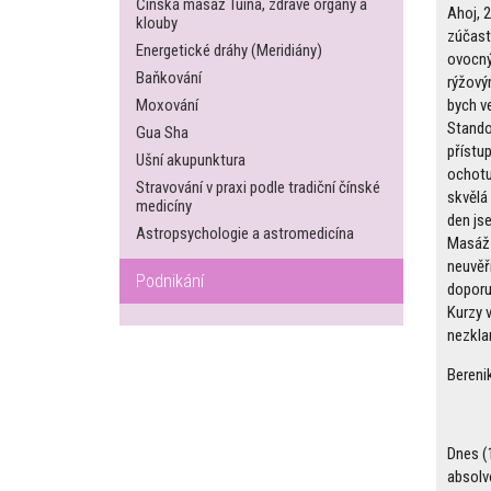
Čínská masáž Tuina, zdravé orgány a
Ahoj, 
klouby
zúčast
Energetické dráhy (Meridiány)
ovocný
Baňkování
rýžový
Moxování
bych v
Stando
Gua Sha
přístup
Ušní akupunktura
ochotu
Stravování v praxi podle tradiční čínské
skvělá
medicíny
den jse
Astropsychologie a astromedicína
Masáž 
neuvěři
Podnikání
doporu
Kurzy 
nezkla
Bereni
Dnes (
absolv