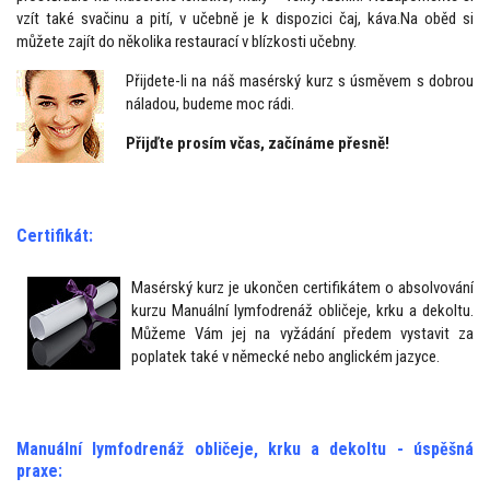
vzít také svačinu a pití, v učebně je k dispozici čaj, káva.Na oběd si
můžete zajít do několika restaurací v blízkosti učebny.
Přijdete-li na náš masérský kurz s úsměvem s dobrou
náladou, budeme moc rádi.
Přijďte prosím včas, začínáme přesně!
Certifikát:
Masérský kurz je ukončen certifikátem o absolvování
kurzu Manuální lymfodrenáž obličeje, krku a dekoltu.
Můžeme Vám jej na vyžádání předem vystavit za
poplatek také v německé nebo anglickém jazyce.
Manuální lymfodrenáž
obličeje, krku a dekoltu
- úspěšná
praxe: