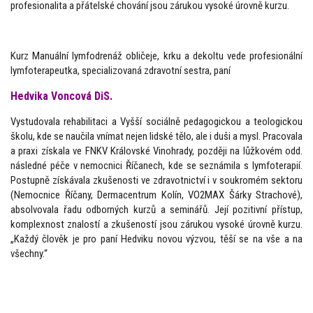
profesionalita a přátelské chování jsou zárukou vysoké úrovně kurzu.
Kurz Manuální lymfodrenáž obličeje, krku a dekoltu vede profesionální
lymfoterapeutka, specializovaná zdravotní sestra, paní
Hedvika Voncová DiS.
Vystudovala rehabilitaci a Vyšší sociálně pedagogickou a teologickou
školu, kde se naučila vnímat nejen lidské tělo, ale i duši a mysl. Pracovala
a praxi získala ve FNKV Královské Vinohrady, později na lůžkovém odd.
následné péče v nemocnici Říčanech, kde se seznámila s lymfoterapií.
Postupně získávala zkušenosti ve zdravotnictví i v soukromém sektoru
(Nemocnice Říčany, Dermacentrum Kolín, VO2MAX Šárky Strachové),
absolvovala řadu odborných kurzů a seminářů. Její pozitivní přístup,
komplexnost znalostí a zkušeností jsou zárukou vysoké úrovně kurzu.
„Každý člověk je pro paní Hedviku novou výzvou, těší se na vše a na
všechny.“