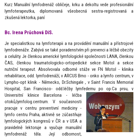
Kurz Manuální lymfodrenáž obličeje, krku a dekoltu vede profesionální
lymfoterapeutka, diplomovaná všeobecná sestra-registrovaná a
zkušená lektorka, paní
Bc. Irena Průchová DiS.
Je specialistkou na lymfoterapii a na provádění manuální a přístrojové
lymfodrenáže. Zabývá se také poradenstvím při prevenci a léčbě obezity
a celulity. Je členkou americké lymfologické společnosti LANA, členkou
ČAS, členkou traumatologicko-ortopedické sekce Motol a sekce
nutriční terapeut. Absolvovala odborné stáže ve FN Motol - klinika
rehabilitace, odd. lymfodrenáží, v ARCUS Brno - onko a lymfo centrum, v
Lympho-opt klinik - Německo, Dr.Schingale , v Saint Francis Memorial
Hospital, San Francisco- odd.léčby lymfedemu po op.Ca prsu, v
Universitní klinice
Barcelona - léčba
otoků,lymfolog.centrum. V současnosti
pracuje v centru preventivní mediciny -
lymfo centru Praha, aktivně se zúčastňuje
lymfologických kongresů v ČR a v USA a
pravidelně lektoruje a vyučuje manuální
lymfodrenáž těla. Její odbornost,