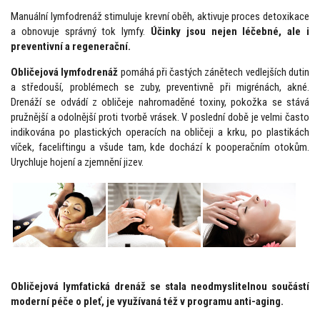
Manuální lymfodrenáž stimuluje krevní oběh, aktivuje proces detoxikace
a obnovuje správný tok lymfy.
Účinky jsou nejen léčebné, ale i
preventivní a regenerační.
Obličejová lymfodrenáž
pomáhá při častých zánětech vedlejších dutin
a středouší, problémech se zuby, preventivně při migrénách, akné.
Drenáží se odvádí z obličeje nahromaděné toxiny, pokožka se stává
pružnější a odolnější proti tvorbě vrásek. V poslední době je velmi často
indikována po plastických operacích na obličeji a krku, po plastikách
víček, faceliftingu a všude tam, kde dochází k pooperačním otokům.
Urychluje hojení a zjemnění jizev.
Obličejová lymfatická drenáž se stala neodmyslitelnou součástí
moderní péče o pleť, je využívaná též v programu anti-aging.