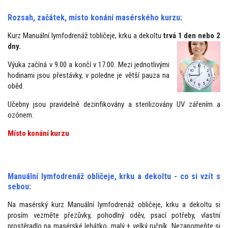
Rozsah, začátek, místo konání masérského kurzu:
Kurz Manuální lymfodrenáž tobličeje, krku a dekoltu
trvá 1 den nebo 2
dny.
Výuka začíná v 9.00 a končí v 17.00. Mezi jednotlivými
hodinami jsou přestávky, v poledne je větší pauza na
oběd.
Učebny jsou pravidelně dezinfikovány a sterilizovány UV zářením a
ozónem.
Místo konání kurzu
Manuální lymfodrenáž
obličeje, krku a dekoltu
- co si vzít s
sebou:
Na masérský kurz Manuální lymfodrenáž obličeje, krku a dekoltu si
prosím vezměte přezůvky, pohodlný oděv, psací potřeby, vlastní
prostěradlo na masérské lehátko, malý + velký ručník. Nezapomeňte si