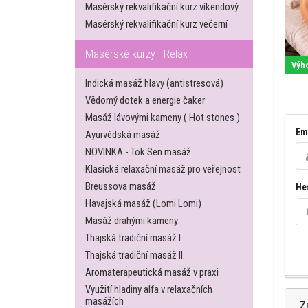
Masérský rekvalifikační kurz víkendový
Masérský rekvalifikační kurz večerní
Masérské kurzy - Relax
Výh
Indická masáž hlavy (antistresová)
Vědomý dotek a energie čaker
Masáž lávovými kameny ( Hot stones )
Em
Ayurvédská masáž
NOVINKA - Tok Sen masáž
Klasická relaxační masáž pro veřejnost
Breussova masáž
He
Havajská masáž (Lomi Lomi)
Masáž drahými kameny
Thajská tradiční masáž I.
Thajská tradiční masáž II.
Aromaterapeutická masáž v praxi
Využití hladiny alfa v relaxačních
masážích
Z