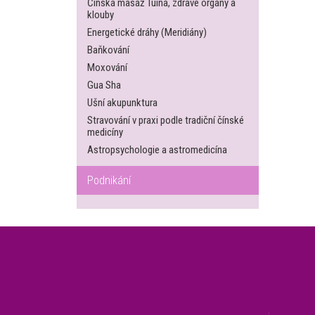
Čínská masáž Tuina, zdravé orgány a
klouby
Energetické dráhy (Meridiány)
Baňkování
Moxování
Gua Sha
Ušní akupunktura
Stravování v praxi podle tradiční čínské
medicíny
Astropsychologie a astromedicína
Podnikání