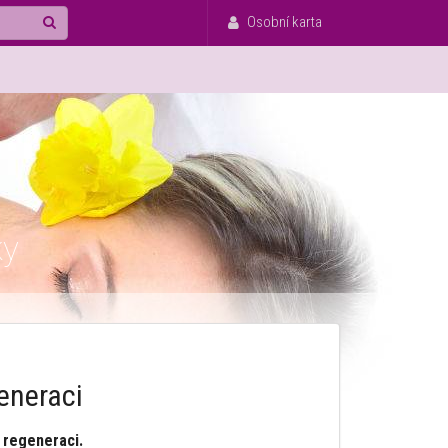
Osobní karta
ky
eneraci
 regeneraci.