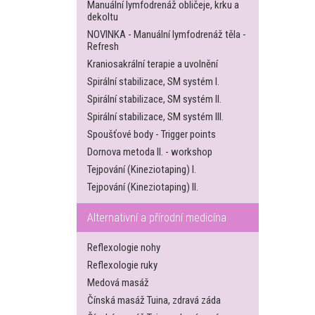
Manuální lymfodrenáž obličeje, krku a
dekoltu
NOVINKA - Manuální lymfodrenáž těla -
Refresh
Kraniosakrální terapie a uvolnění
Spirální stabilizace, SM systém I.
Spirální stabilizace, SM systém II.
Spirální stabilizace, SM systém III.
Spoušťové body - Trigger points
Dornova metoda II. - workshop
Tejpování (Kineziotaping) I.
Tejpování (Kineziotaping) II.
Alternativní a přírodní medicína
Reflexologie nohy
Reflexologie ruky
Medová masáž
Čínská masáž Tuina, zdravá záda