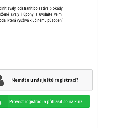
nit svaly, odstranit bolestivé blokády
ížené svaly i úpony a uvolníte velmi
oda, která využívá k účinému púsobení
Nemáte u nás ještě registraci?
Provést registraci a přihlásit se na kurz