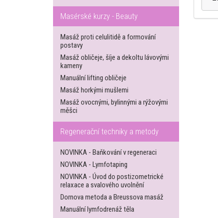
Masérské kurzy - Beauty
Masáž proti celulitidě a formování
postavy
Masáž obličeje, šíje a dekoltu lávovými
kameny
Manuální lifting obličeje
Masáž horkými mušlemi
Masáž ovocnými, bylinnými a rýžovými
měšci
Regenerační techniky a metody
NOVINKA - Baňkování v regeneraci
NOVINKA - Lymfotaping
NOVINKA - Úvod do postizometrické
relaxace a svalového uvolnění
Dornova metoda a Breussova masáž
Manuální lymfodrenáž těla