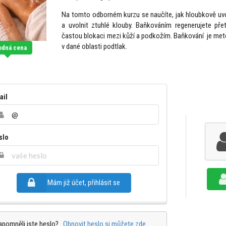
Na tomto odborném kurzu se naučíte, jak hloubkově uvol
a uvolnit ztuhlé klouby. Baňkováním regenerujete přet
častou blokaci mezi kůží a podkožím. Baňkování je met
v dané oblasti podtlak.
odná cena
ail
slo
Mám již účet, přihlásit se
apomněli jste heslo?
Obnovit heslo si můžete zde.