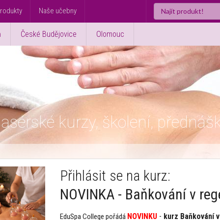
rodukty
Naše učebny
ň
České Budějovice
Olomouc
asérské kurzy, školení, přednáš
Přihlásit se na kurz:
NOVINKA - Baňkování v reg
NOVINKU
-
kurz Baňkování v
EduSpa College pořádá