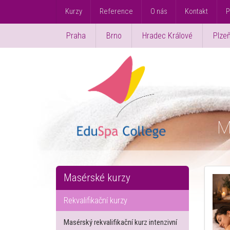
Kurzy
Reference
O nás
Kontakt
P
Praha
Brno
Hradec Králové
Plze
M
Masérské kurzy
Rekvalifikační kurzy
Masérský rekvalifikační kurz intenzivní