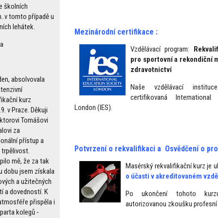
e školních
h..v tomto případě u
ích lehátek.
Mezinárodní certifikace :
la
Vzdělávací program:
Rekvali
pro sportovní a rekondiční
zdravotnictví
den, absolvovala
Naše vzdělávací institu
tenzivní
certifikovaná International
fikační kurz
London (IES).
.9. v Praze. Děkuji
ktorovi Tomášovi
lovi za
onální přístup a
Potvrzení o rekvalifikaci a Osvědčení o prof
trpělivost.
pilo mě, že za tak
Masérský rekvalifikační kurz je
u dobu jsem získala
o účasti v akreditovaném vzd
nových a užitečných
tí a dovedností. K
Po ukončení tohoto kurz
atmosféře přispěla i
autorizovanou zkoušku
profesní 
parta kolegů -