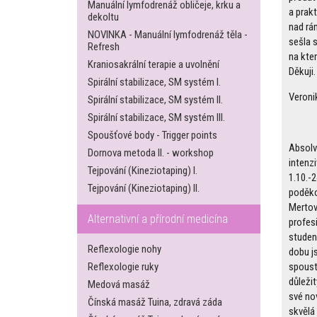
Manuální lymfodrenáž obličeje, krku a
a prakt
dekoltu
nad rá
NOVINKA - Manuální lymfodrenáž těla -
sešla s
Refresh
na kte
Kraniosakrální terapie a uvolnění
Děkuji.
Spirální stabilizace, SM systém I.
Veronik
Spirální stabilizace, SM systém II.
Spirální stabilizace, SM systém III.
Spoušťové body - Trigger points
Absolv
Dornova metoda II. - workshop
intenz
Tejpování (Kineziotaping) I.
1.10.-2
Tejpování (Kineziotaping) II.
poděko
Mertovi
Alternativní a přírodní medicína
profesi
studen
Reflexologie nohy
dobu j
spoust
Reflexologie ruky
důleži
Medová masáž
své nov
Čínská masáž Tuina, zdravá záda
skvělá 