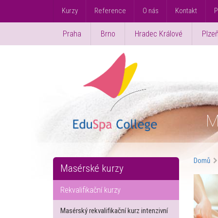
Kurzy
Reference
O nás
Kontakt
P
Praha
Brno
Hradec Králové
Plze
M
Domů
Masérské kurzy
Rekvalifikační kurzy
Masérský rekvalifikační kurz intenzivní