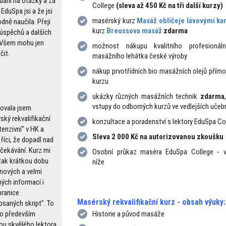
dání na otázky a za
College
(sleva až 450 Kč na tři další kurzy)
 EduSpa jsi a že jsi
masérský kurz
Masáž obličeje lávovými k
dně naučila. Přeji
kurz
Breussova masáž
zdarma
úspěchů a dalších
 Všem mohu jen
možnost nákupu kvalitního profesionáln
čit.
masážního lehátka české výroby
nákup prvotřídních bio masážních olejů přímo
kurzu
ukázky různých masážních technik
zdarma
vstupy do odborných kurzů ve vedlejších uče
ovala jsem
ský rekvalifikační
konzultace a poradenství s lektory EduSpa Co
tenzivní" v HK a
Sleva 2 000 Kč na autorizovanou zkoušku
říci, že dopadl nad
čekávání. Kurz mi
Osobní průkaz maséra EduSpa College - v
 tak krátkou dobu
níže
nových a velmi
ných informací i
ranice
Masérský rekvalifikační kurz - obsah výuky:
psaných skript". To
lo především
Historie a původ masáže
ou skvělého lektora