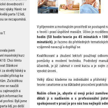
ické dovednosti i
mec výuky. Navíc se
kvělá parta 12 lidí,
rou se nezapomíná.
V příjemném a motivujícím prostředí se postupně na
s teorií i praxí úspěšné masáže. Učivo je rozděle
a T.
hodin
(50 hodin teorie po 45 minutách + 100
minutách)
, je řazeno do přehledných tematických
vzájemně navazují a doplňují se.
ovala jsem
ivní masérský kurz
Kvalifikovaní a zkušení lektoři používají odborn
4.10. Chci tímto
pomůcky a moderní techniku. Podrobný manuál
vat Slávkovi
účastník, je již zahrnut v ceně kurzu a je svým 
 za skvělý lidský a
vysoké úrovni.
onální přístup ke
Velký důraz klademe na individuální a přátelský 
tům. Za krátkou
teorie i anatomie a na důkladné procvičení praktick
sme se naučili
u zajímavých a
Naším cílem je, abyste si svoji práci zamiloval
tých informací ke
dělali ji s nadšením a s profesionální jist
é profesi. Byli jsme
spokojenost v praxi je pro nás tou nejlepší od
parta lidí, po delší