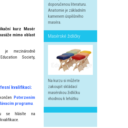
doporučenou literaturu.
Anatomie je základním
kamenem úspěšného
maséra.
fikační kurz Masér
 masáže mimo oblast
Masérské židličky
ce je mezinárodně
 Education Society,
Na kurzu si můžete
zakoupit skládací
esní kvalifikaci:
masérskou židličku
 ukončen
Potvrzením
vhodnou k lehátku
ělávacím programu
.
u se hlásíte na
kvalifikace.