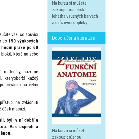
Na kurzu si můžete
zakoupit masérská
lehátka v různých barvách
a s různými doplňky
učíte vše, co souvisí
Doporučená literatura
no do
150 výukových
 hodin praxe po 60
 bloků, které na sebe
é materiály, názorné
, kterýobdrží každý
zpracováním na velmi
přístup, na zvládnutí
é části masáží.
i, byli v ní dobří a
otou. Váš úspěch a
Na kurzu si můžete
měnou.
zakoupit různou