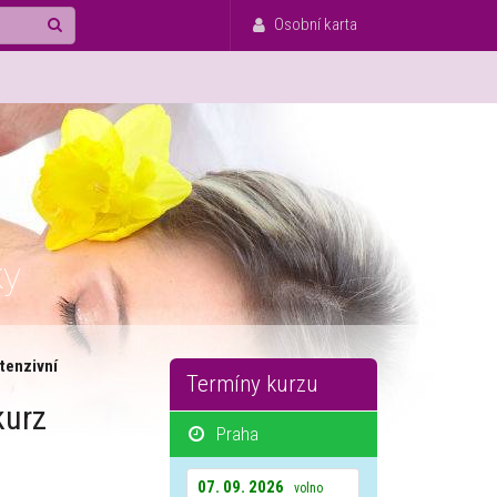
Osobní karta
ky
ntenzivní
Termíny kurzu
kurz
Praha
07. 09. 2026
volno