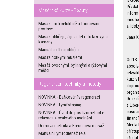
Předal
Masérské kurzy - Beauty
informa
mnohé a
Masáž proti celulitidě a formování
a lidsk
postavy
Masáž obličeje, šíje a dekoltu lávovými
Jana K
kameny
Manuální lifting obličeje
Masáž horkými mušlemi
Od 13.
Masáž ovocnými, bylinnými a rýžovými
absolv
měšci
rekvali
kurz v
Regenerační techniky a metody
doporu
organi
NOVINKA - Baňkování v regeneraci
Dojížd
NOVINKA - Lymfotaping
z Liber
času a
NOVINKA - Úvod do postizometrické
relaxace a svalového uvolnění
financí
Merta 
Dornova metoda a Breussova masáž
přístu
Manuální lymfodrenáž těla
předat