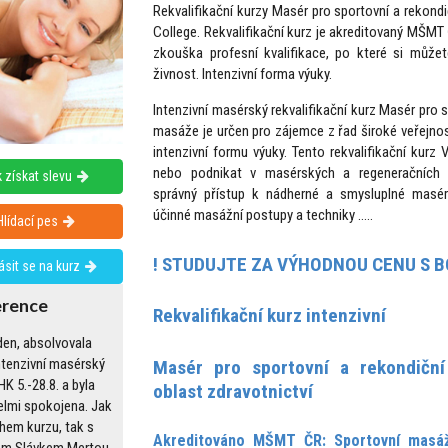
Rekvalifikační kurzy Masér pro sportovní a rekon
College. Rekvalifikační kurz je akreditovaný MŠMT
zkouška profesní kvalifikace, po které si může
živnost. Intenzivní forma výuky.
Intenzivní masérský rekvalifikační kurz Masér pro 
masáže je určen pro zájemce z řad široké veřejnost
intenzivní formu výuky. Tento rekvalifikační kur
nebo podnikat v masérských a regeneračních s
 získat slevu
správný přístup k nádherné a smysluplné masér
účinné masážní postupy a techniky .....
Hlídací pes
! STUDUJTE ZA VÝHODNOU CENU S B
lásit se na kurz
erence
Rekvalifikační kurz intenzivní
den, absolvovala
ntenzivní masérský
Masér pro sportovní a rekondičn
HK 5.-28.8. a byla
oblast zdravotnictví
elmi spokojena. Jak
hem kurzu, tak s
Akreditováno MŠMT ČR: Sportovní masáž
em Slávkem Mertou.