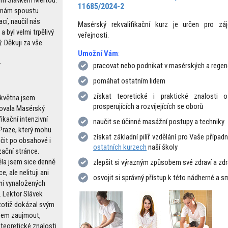
11685/2024-2
 nám spoustu
cí, naučil nás
Masérský rekvalifikační kurz je určen pro z
 byl velmi trpělivý
veřejnosti.
ý. Děkuji za vše.
Umožní Vám
:
.
pracovat nebo podnikat v masérských a regen
pomáhat ostatním lidem
získat teoretické i praktické znalosti
 května jsem
prosperujících a rozvíjejících se oborů
ovala Masérský
fikační intenzivní
naučit se účinné masážní postupy a techniky
 Praze, který mohu
získat základní pilíř vzdělání pro Vaše případn
čit po obsahové i
ostatních kurzech
naší školy
zační stránce.
ěla jsem sice denně
zlepšit si výrazným způsobem své zdraví a zdr
ce, ale nelituji ani
osvojit si správný přístup k této nádherné a s
ni vynaložených
. Lektor Slávek
totiž dokázal svým
pem zaujmout,
 teoretické znalosti