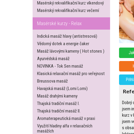
Masérský rekvalifikační kurz víkendový
Masérský rekvalifikační kurz večerní
Masérské kurzy - Relax
Indická masáž hlavy (antistresová)
Vědomý dotek a energie čaker
Masáž lávovými kameny ( Hot stones )
Jak
Ayurvédská masáž
NOVINKA - Tok Sen masáž
Klasická relaxační masáž pro veřejnost
Přih
Breussova masáž
Havajská masáž (Lomi Lomi)
Ref
Masáž drahými kameny
Dobrý 
Thajská tradiční masáž I.
jsem i
Thajská tradiční masáž II.
kurz v 
Aromaterapeutická masáž v praxi
jsem v
Využití hladiny alfa v relaxačních
s obsa
masážích
lektor