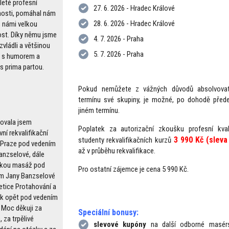
leté profesní
27. 6. 2026 - Hradec Králové
osti, pomáhal nám
28. 6. 2026 - Hradec Králové
s námi velkou
vost. Díky němu jsme
4. 7. 2026 - Praha
zvládli a většinou
5. 7. 2026 - Praha
o s humorem a
 s prima partou.
Pokud nemůžete z vážných důvodů absolvov
termínu své skupiny, je možné, po dohodě před
jiném termínu.
ovala jsem
Poplatek za autorizační zkoušku profesní kval
vní rekvalifikační
3
99
0 Kč (sleva
studenty rekvalifikačních kurzů
v Praze pod vedením
až v průběhu rekvalifikace.
anzselové, dále
skou masáž pod
Pro ostatní zájemce je cena 5 990 Kč.
m Jany Banzselové
řetice Protahování a
nk opět pod vedením
. Moc děkuji za
Speciální bonusy:
, za trpělivé
slevové kupóny
na další odborné masér