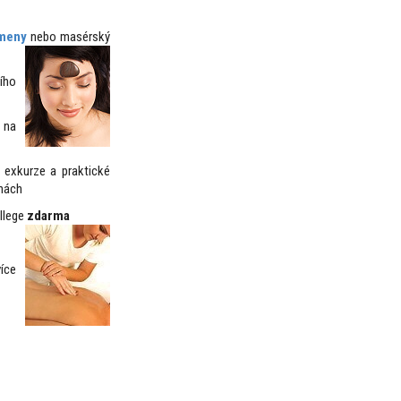
ameny
nebo masérský
ího
 na
, exkurze a praktické
bnách
llege
zdarma
íce