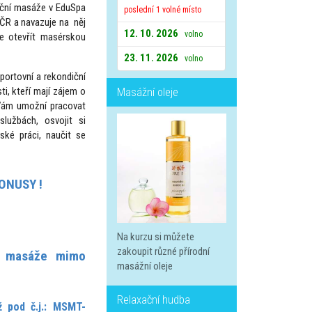
diční masáže v EduSpa
poslední 1 volné místo
 ČR a navazuje na něj
12. 10. 2026
volno
te otevřít masérskou
23. 11. 2026
volno
sportovní a rekondiční
i, kteří mají zájem o
Masážní oleje
z Vám umožní pracovat
lužbách, osvojit si
ské práci, naučit se
ONUSY !
Na kurzu si můžete
zakoupit různé přírodní
í masáže mimo
masážní oleje
Relaxační hudba
 pod č.j.: MSMT-