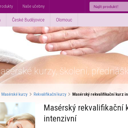
rodukty
Naše učebny
ň
České Budějovice
Olomouc
asérské kurzy, školení, přednáš
Masérské kurzy
Rekvalifikační kurzy
Masérský rekvalifikační kurz i
Masérský rekvalifikační 
intenzivní