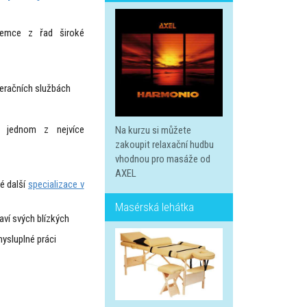
ájemce z řad široké
eračních službách
 o jednom z nejvíce
Na kurzu si můžete
zakoupit relaxační hudbu
vhodnou pro masáže od
AXEL
é další
specializace v
Masérská lehátka
aví svých blízkých
mysluplné práci