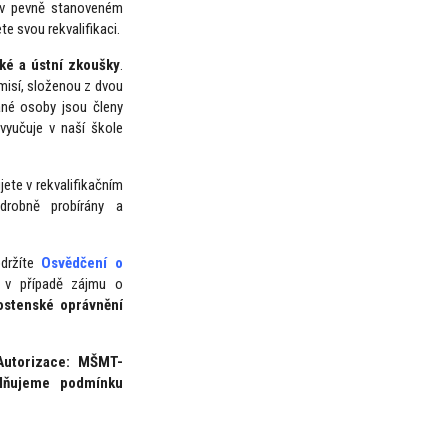
v pevně stanoveném
e svou rekvalifikaci.
cké a ústní zkoušky
.
misí, složenou z dvou
ané osoby jsou členy
vyučuje v naší škole
jete v rekvalifikačním
drobně probírány a
držíte
Osvědčení o
 v případě zájmu o
ostenské oprávnění
Autorizace: MŠMT-
lňujeme podmínku