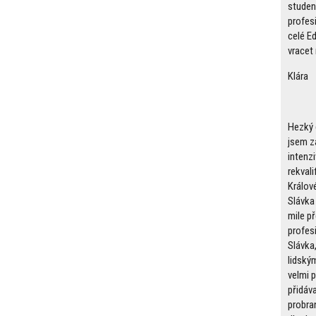
studen
profes
celé E
vracet 
Klára
Hezký d
jsem z
intenz
rekvali
Králov
Slávka
mile p
profes
Slávka,
lidský
velmi 
přidáva
probra