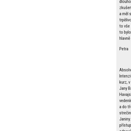
dlouho
zkušen
a měl 
trpěli
to vše 
to byl
hlavně
Petra
Absolv
Intenzi
kurz, 
Jany B
Havaj
vedení
a do t
streči
Janiny
přístup