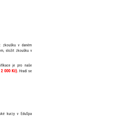
at zkoušku v daném
em, složit zkoušku v
ifikace je pro naše
 2 000 Kč)
.
Hradí se
ské kurzy v EduSpa