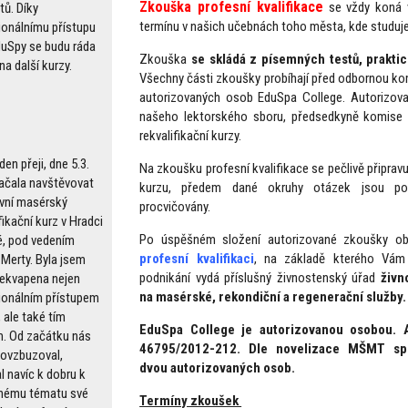
Zkouška profesní kvalifikace
se vždy koná 
tů. Díky
termínu v našich učebnách toho města, kde studujet
ionálnímu přístupu
duSpy se budu ráda
Zkouška
se skládá z písemných testů, prakti
na další kurzy.
Všechny části zkoušky probíhají před odbornou ko
autorizovaných osob EduSpa College. Autorizov
našeho lektorského sboru, předsedkyně komise 
rekvalifikační kurzy.
en přeji, dne 5.3.
Na zkoušku profesní kvalifikace se pečlivě připravu
ačala navštěvovat
kurzu, předem dané okruhy otázek jsou po
ivní masérský
procvičovány.
fikační kurz v Hradci
Po úspěšném složení autorizované zkoušky ob
é, pod vedením
profesní kvalifikaci
, na základě kterého Vám
 Merty. Byla jsem
podnikání vydá příslušný živnostenský úřad
živn
řekvapena nejen
na masérské, rekondiční a regenerační služby.
ionálním přístupem
 ale také tím
EduSpa College je autorizovanou osobou. 
m. Od začátku nás
46795/2012-212. Dle novelizace MŠMT sp
povzbuzoval,
dvou autorizovaných osob.
l navíc k dobru k
nému tématu své
Termíny zkoušek