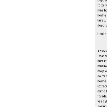
odpoví
to že v
mne ho
hodně 
kurzů.
doporu
Hanka
Absolv
"Masér
kurz in
musím 
moje o
dal za
hodně 
užiteč
mimo h
"přede
vše by
zásluh