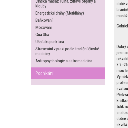
Čínská masáž Tuina, zdravé orgány a
době v
klouby
lavicíc
Energetické dráhy (Meridiány)
masážn
Baňkování
Gabrie
Moxování
Gua Sha
Ušní akupunktura
Dobrý 
Stravování v praxi podle tradiční čínské
jsem in
medicíny
rekvali
Astropsychologie a astromedicína
3.9.-26
moc le
Podnikání
Vyměta
profesi
svatou 
Překva
krátko
tolik 
znalos
dobré 
skvělá 