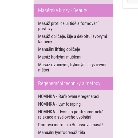
Masérské kurzy - Beauty
Masáž proti celulitidě a formování
postavy
Masáž obličeje, šíje a dekoltu lávovými
kameny
Manuální lifting obličeje
Masáž horkými mušlemi
Masáž ovocnými, bylinnými a rýžovými
měšci
Regenerační techniky a metody
NOVINKA - Baňkování v regeneraci
NOVINKA - Lymfotaping
NOVINKA - Úvod do postizometrické
relaxace a svalového uvolnění
Dornova metoda a Breussova masáž
Manuální lymfodrenáž těla