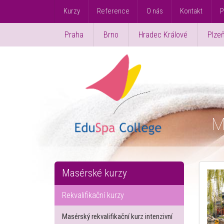
Kurzy
Reference
O nás
Kontakt
P
Praha
Brno
Hradec Králové
Plze
M
Masérské kurzy
Rekvalifikační kurzy
Masérský rekvalifikační kurz intenzivní