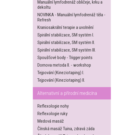
Manuální lymfodrenáž obličeje, krku a
dekoltu
NOVINKA - Manuální lymfodrenáž těla -
Refresh
Kraniosakrální terapie a uvolnění
Spirální stabilizace, SM systém I.
Spirální stabilizace, SM systém II.
Spirální stabilizace, SM systém III.
Spoušťové body - Trigger points
Dornova metoda II. - workshop
Tejpování (Kineziotaping) I.
Tejpování (Kineziotaping) II.
Alternativní a přírodní medicína
Reflexologie nohy
Reflexologie ruky
Medová masáž
Čínská masáž Tuina, zdravá záda