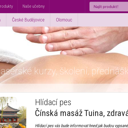
rodukty
Naše učebny
ň
České Budějovice
Olomouc
asérské kurzy, školení, přednáš
Hlídací pes
Čínská masáž Tuina, zdrav
Hlídací pes vás bude informovat hned jak budou vypsané