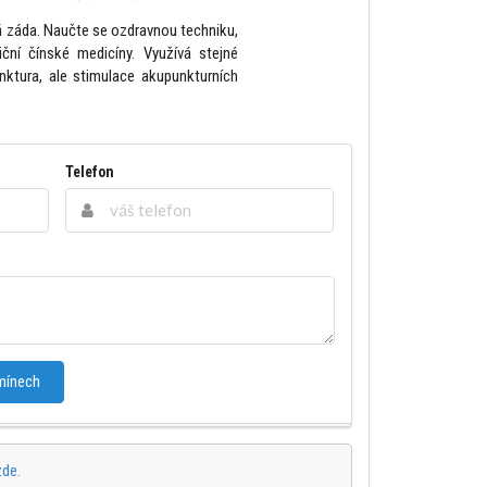
á záda. Naučte se ozdravnou techniku,
ční čínské medicíny. Využívá stejné
ktura, ale stimulace akupunkturních
Telefon
mínech
zde.