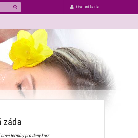
Osobní karta
ky
á záda
 nové termíny pro daný kurz