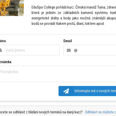
EduSpa College pořádá kurz: Čínská masáž Tuina, zdrav
která je jedním ze základních kamenů systému tradi
energetické dráhy a body jako možná známější akupun
bodů se provádí tlakem prstů, dlaní, loktem apod.
éno
Email
známka
Informujte mě o nových ter
cete se odhlásit z hlídání nových termínů na daný kurz?
Odhlásit se můžete 