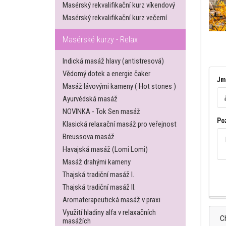
Masérský rekvalifikační kurz víkendový
Masérský rekvalifikační kurz večerní
Masérské kurzy - Relax
Indická masáž hlavy (antistresová)
Vědomý dotek a energie čaker
Jm
Masáž lávovými kameny ( Hot stones )
Ayurvédská masáž
NOVINKA - Tok Sen masáž
Po
Klasická relaxační masáž pro veřejnost
Breussova masáž
Havajská masáž (Lomi Lomi)
Masáž drahými kameny
Thajská tradiční masáž I.
Thajská tradiční masáž II.
Aromaterapeutická masáž v praxi
Využití hladiny alfa v relaxačních
Ch
masážích