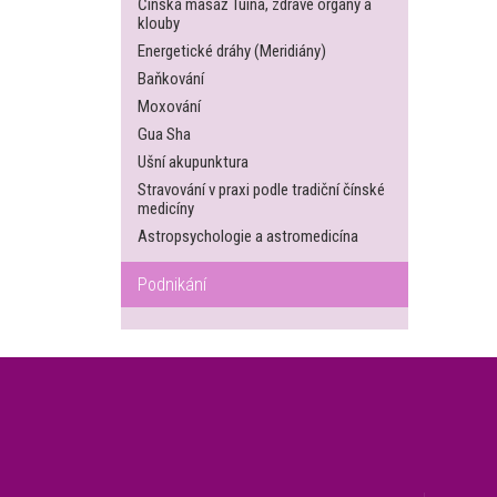
Čínská masáž Tuina, zdravé orgány a
klouby
Energetické dráhy (Meridiány)
Baňkování
Moxování
Gua Sha
Ušní akupunktura
Stravování v praxi podle tradiční čínské
medicíny
Astropsychologie a astromedicína
Podnikání